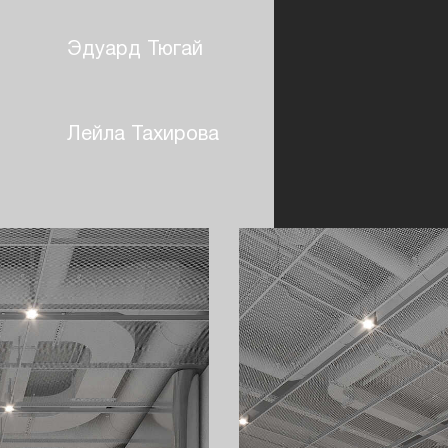
Эдуард Тюгай
Лейла Тахирова